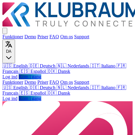
Funktioner
Demo
Priser
FAQ
Om os
Support
DA
🇺🇸 English
🇩🇪 Deutsch
🇳🇱 Nederlands
🇮🇹 Italiano
🇫🇷
Français
🇪🇸 Español
🇩🇰 Dansk
Log ind
Kom i gang
Funktioner
Demo
Priser
FAQ
Om os
Support
🇺🇸
English
🇩🇪
Deutsch
🇳🇱
Nederlands
🇮🇹
Italiano
🇫🇷
Français
🇪🇸
Español
🇩🇰
Dansk
Log ind
Kom i gang