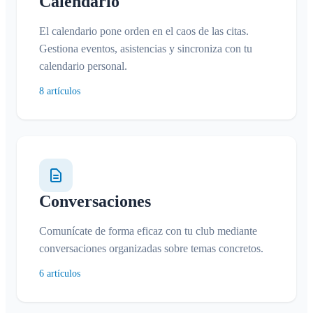
Calendario
Gestionar Áreas
Solicitud de adhesión en la web del club
El calendario pone orden en el caos de las citas.
Gestiona eventos, asistencias y sincroniza con tu
Cambiar el nombre del Klubraum
calendario personal.
Cerrar el Klubraum
8 artículos
Conversaciones
Comunícate de forma eficaz con tu club mediante
conversaciones organizadas sobre temas concretos.
6 artículos