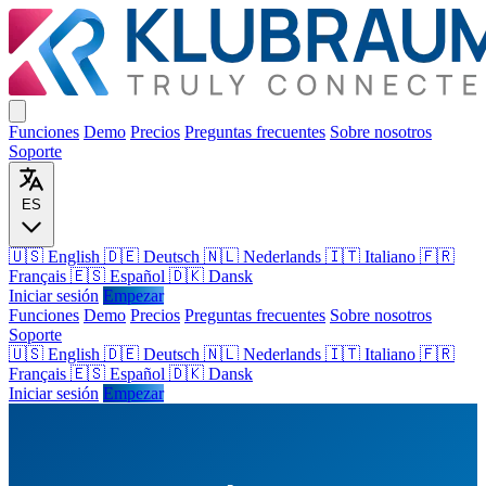
Funciones
Demo
Precios
Preguntas frecuentes
Sobre nosotros
Soporte
ES
🇺🇸 English
🇩🇪 Deutsch
🇳🇱 Nederlands
🇮🇹 Italiano
🇫🇷
Français
🇪🇸 Español
🇩🇰 Dansk
Iniciar sesión
Empezar
Funciones
Demo
Precios
Preguntas frecuentes
Sobre nosotros
Soporte
🇺🇸
English
🇩🇪
Deutsch
🇳🇱
Nederlands
🇮🇹
Italiano
🇫🇷
Français
🇪🇸
Español
🇩🇰
Dansk
Iniciar sesión
Empezar