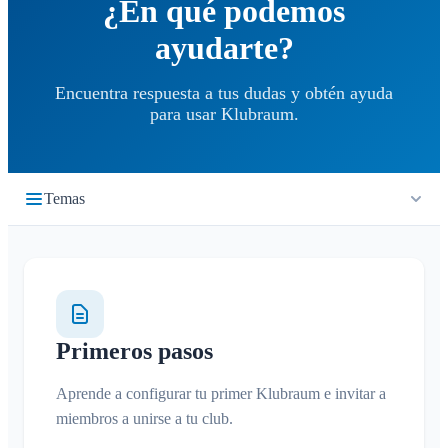
¿En qué podemos
ayudarte?
Encuentra respuesta a tus dudas y obtén ayuda
para usar Klubraum.
Temas
Primeros pasos
Inicio rápido
Cronología
Iniciar sesión
Primeros pasos
¿Qué es la cronología?
Calendario
Unirse a un Klubraum
Aprende a configurar tu primer Klubraum e invitar a
Nuevo Klubraum
¿Qué es el calendario?
Conversaciones
miembros a unirse a tu club.
Consejos para usar la app
Crear / cancelar / editar eventos