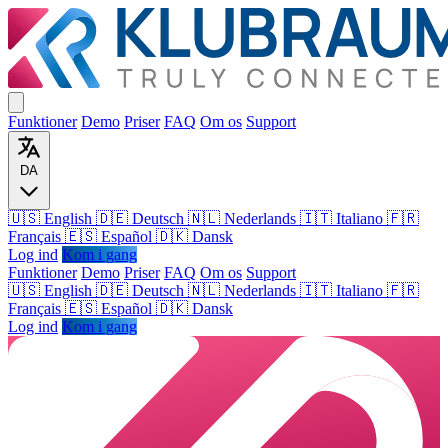
Funktioner
Demo
Priser
FAQ
Om os
Support
DA
🇺🇸 English
🇩🇪 Deutsch
🇳🇱 Nederlands
🇮🇹 Italiano
🇫🇷
Français
🇪🇸 Español
🇩🇰 Dansk
Log ind
Kom i gang
Funktioner
Demo
Priser
FAQ
Om os
Support
🇺🇸
English
🇩🇪
Deutsch
🇳🇱
Nederlands
🇮🇹
Italiano
🇫🇷
Français
🇪🇸
Español
🇩🇰
Dansk
Log ind
Kom i gang