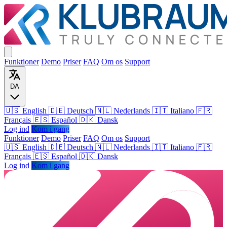
Funktioner
Demo
Priser
FAQ
Om os
Support
DA
🇺🇸 English
🇩🇪 Deutsch
🇳🇱 Nederlands
🇮🇹 Italiano
🇫🇷
Français
🇪🇸 Español
🇩🇰 Dansk
Log ind
Kom i gang
Funktioner
Demo
Priser
FAQ
Om os
Support
🇺🇸
English
🇩🇪
Deutsch
🇳🇱
Nederlands
🇮🇹
Italiano
🇫🇷
Français
🇪🇸
Español
🇩🇰
Dansk
Log ind
Kom i gang