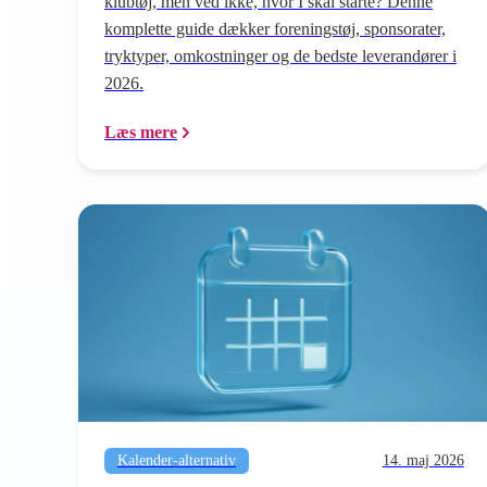
klubtøj, men ved ikke, hvor I skal starte? Denne
komplette guide dækker foreningstøj, sponsorater,
tryktyper, omkostninger og de bedste leverandører i
2026.
Læs mere
Kalender-alternativ
14. maj 2026