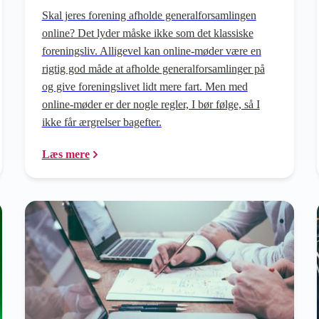
Skal jeres forening afholde generalforsamlingen
online? Det lyder måske ikke som det klassiske
foreningsliv. Alligevel kan online-møder være en
rigtig god måde at afholde generalforsamlinger på
og give foreningslivet lidt mere fart. Men med
online-møder er der nogle regler, I bør følge, så I
ikke får ærgrelser bagefter.
Læs mere