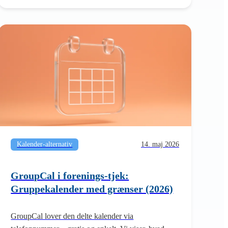
Kalender-alternativ
14. maj 2026
GroupCal i forenings-tjek:
Gruppekalender med grænser (2026)
GroupCal lover den delte kalender via