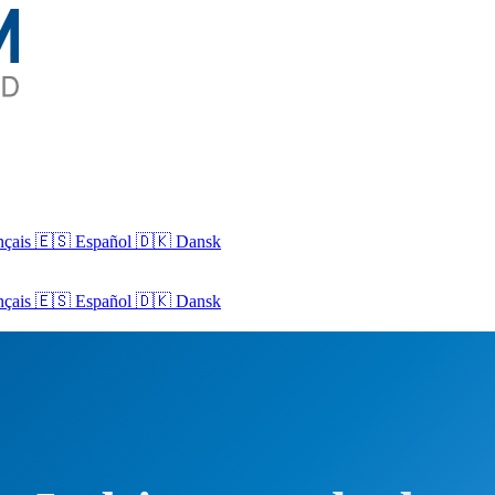
nçais
🇪🇸 Español
🇩🇰 Dansk
nçais
🇪🇸
Español
🇩🇰
Dansk