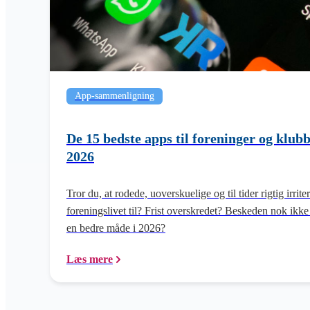
App-sammenligning
De 15 bedste apps til foreninger og klu
2026
Tror du, at rodede, uoverskuelige og til tider rigtig irri
foreningslivet til? Frist overskredet? Beskeden nok ikke
en bedre måde i 2026?
Læs mere