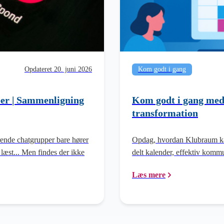
Opdateret 20. juni 2026
Kom godt i gang
bber | Sammenligning
Kom godt i gang med
transformation
terende chatgrupper bare hører
Opdag, hvordan Klubraum kan
 læst... Men findes der ikke
delt kalender, effektiv kom
Læs mere