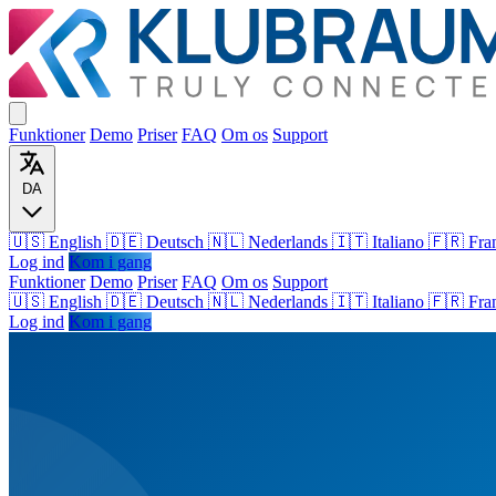
Funktioner
Demo
Priser
FAQ
Om os
Support
DA
🇺🇸 English
🇩🇪 Deutsch
🇳🇱 Nederlands
🇮🇹 Italiano
🇫🇷 Fra
Log ind
Kom i gang
Funktioner
Demo
Priser
FAQ
Om os
Support
🇺🇸
English
🇩🇪
Deutsch
🇳🇱
Nederlands
🇮🇹
Italiano
🇫🇷
Fra
Log ind
Kom i gang