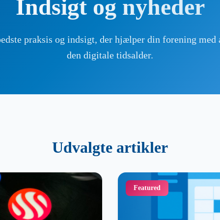
Indsigt og nyheder
bedste praksis og indsigt, der hjælper din forening med a
den digitale tidsalder.
Udvalgte artikler
Featured