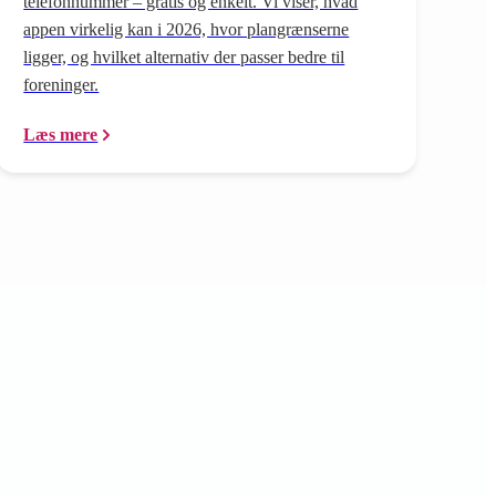
telefonnummer – gratis og enkelt. Vi viser, hvad
appen virkelig kan i 2026, hvor plangrænserne
ligger, og hvilket alternativ der passer bedre til
foreninger.
Læs mere