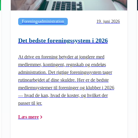
Foreningsadministration
19. juni 2026
Det bedste foreningssystem i 2026
At drive en forening betyder at jonglere med
medlemmer, kontingent, regnskab og endeløs
administration. Det rigtige foreningssystem tager
rutinearbejdet af dine skuldre. Her er de bedste
medlemssystemer til foreninger og klubber i 2026
— hvad de kan, hvad de koster, og hvilket der
passer til jer.
Læs mere