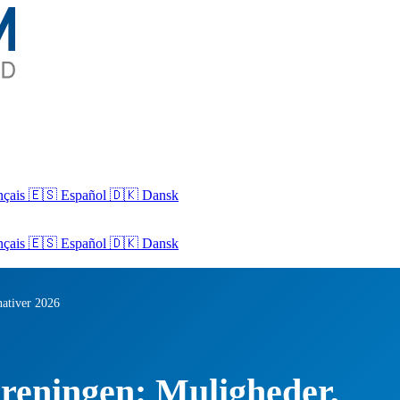
nçais
🇪🇸 Español
🇩🇰 Dansk
nçais
🇪🇸
Español
🇩🇰
Dansk
nativer 2026
oreningen: Muligheder,