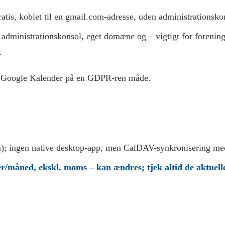
atis, koblet til en gmail.com-adresse, uden administrationsk
d administrationskonsol, eget domæne og – vigtigt for forenin
.
ge Google Kalender på en GDPR-ren måde.
); ingen native desktop-app, men CalDAV-synkronisering me
r/måned, ekskl. moms – kan ændres; tjek altid de aktuelle