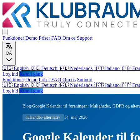
Funktioner
Demo
Priser
FAQ
Om os
Support
DA
🇺🇸 English
🇩🇪 Deutsch
🇳🇱 Nederlands
🇮🇹 Italiano
🇫🇷 Fra
Log ind
Kom i gang
Funktioner
Demo
Priser
FAQ
Om os
Support
🇺🇸
English
🇩🇪
Deutsch
🇳🇱
Nederlands
🇮🇹
Italiano
🇫🇷
Fra
Log ind
Kom i gang
Blog
/
Google Kalender til foreningen: Muligheder, GDPR og alter
Kalender-alternativ
14. maj 2026
Google Kalender til f