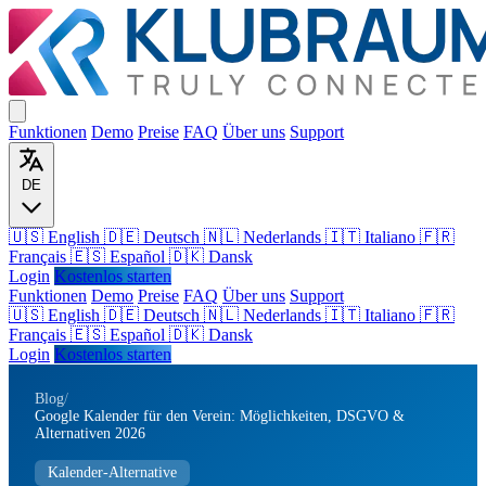
Funktionen
Demo
Preise
FAQ
Über uns
Support
DE
🇺🇸 English
🇩🇪 Deutsch
🇳🇱 Nederlands
🇮🇹 Italiano
🇫🇷
Français
🇪🇸 Español
🇩🇰 Dansk
Login
Kostenlos starten
Funktionen
Demo
Preise
FAQ
Über uns
Support
🇺🇸
English
🇩🇪
Deutsch
🇳🇱
Nederlands
🇮🇹
Italiano
🇫🇷
Français
🇪🇸
Español
🇩🇰
Dansk
Login
Kostenlos starten
Blog
/
Google Kalender für den Verein: Möglichkeiten, DSGVO &
Alternativen 2026
Kalender-Alternative