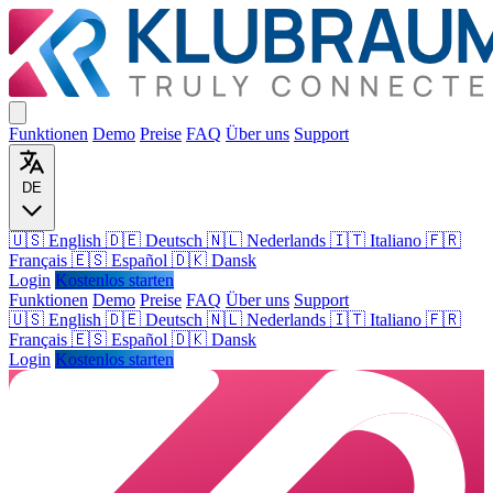
Funktionen
Demo
Preise
FAQ
Über uns
Support
DE
🇺🇸 English
🇩🇪 Deutsch
🇳🇱 Nederlands
🇮🇹 Italiano
🇫🇷
Français
🇪🇸 Español
🇩🇰 Dansk
Login
Kostenlos starten
Funktionen
Demo
Preise
FAQ
Über uns
Support
🇺🇸
English
🇩🇪
Deutsch
🇳🇱
Nederlands
🇮🇹
Italiano
🇫🇷
Français
🇪🇸
Español
🇩🇰
Dansk
Login
Kostenlos starten