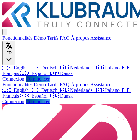
Fonctionnalités
Démo
Tarifs
FAQ
À propos
Assistance
FR
🇺🇸 English
🇩🇪 Deutsch
🇳🇱 Nederlands
🇮🇹 Italiano
🇫🇷
Français
🇪🇸 Español
🇩🇰 Dansk
Connexion
Commencer
Fonctionnalités
Démo
Tarifs
FAQ
À propos
Assistance
🇺🇸
English
🇩🇪
Deutsch
🇳🇱
Nederlands
🇮🇹
Italiano
🇫🇷
Français
🇪🇸
Español
🇩🇰
Dansk
Connexion
Commencer