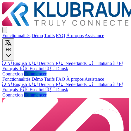
Fonctionnalités
Démo
Tarifs
FAQ
À propos
Assistance
FR
🇺🇸 English
🇩🇪 Deutsch
🇳🇱 Nederlands
🇮🇹 Italiano
🇫🇷
Français
🇪🇸 Español
🇩🇰 Dansk
Connexion
Commencer
Fonctionnalités
Démo
Tarifs
FAQ
À propos
Assistance
🇺🇸
English
🇩🇪
Deutsch
🇳🇱
Nederlands
🇮🇹
Italiano
🇫🇷
Français
🇪🇸
Español
🇩🇰
Dansk
Connexion
Commencer