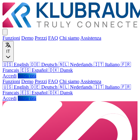
Funzioni
Demo
Prezzi
FAQ
Chi siamo
Assistenza
IT
🇺🇸 English
🇩🇪 Deutsch
🇳🇱 Nederlands
🇮🇹 Italiano
🇫🇷
Français
🇪🇸 Español
🇩🇰 Dansk
Accedi
Inizia ora
Funzioni
Demo
Prezzi
FAQ
Chi siamo
Assistenza
🇺🇸
English
🇩🇪
Deutsch
🇳🇱
Nederlands
🇮🇹
Italiano
🇫🇷
Français
🇪🇸
Español
🇩🇰
Dansk
Accedi
Inizia ora