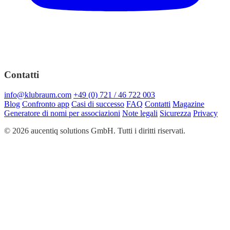
Contatti
info@klubraum.com
+49 (0) 721 / 46 722 003
Blog
Confronto app
Casi di successo
FAQ
Contatti
Magazine
Generatore di nomi per associazioni
Note legali
Sicurezza
Privacy
© 2026 aucentiq solutions GmbH. Tutti i diritti riservati.