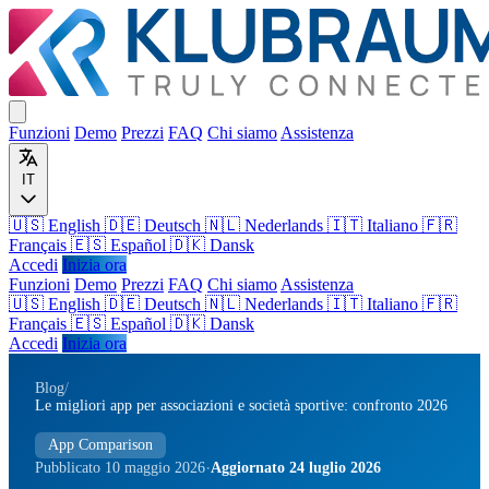
Funzioni
Demo
Prezzi
FAQ
Chi siamo
Assistenza
IT
🇺🇸 English
🇩🇪 Deutsch
🇳🇱 Nederlands
🇮🇹 Italiano
🇫🇷
Français
🇪🇸 Español
🇩🇰 Dansk
Accedi
Inizia ora
Funzioni
Demo
Prezzi
FAQ
Chi siamo
Assistenza
🇺🇸
English
🇩🇪
Deutsch
🇳🇱
Nederlands
🇮🇹
Italiano
🇫🇷
Français
🇪🇸
Español
🇩🇰
Dansk
Accedi
Inizia ora
Blog
/
Le migliori app per associazioni e società sportive: confronto 2026
App Comparison
·
Pubblicato 10 maggio 2026
Aggiornato 24 luglio 2026