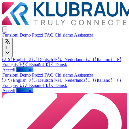
Funzioni
Demo
Prezzi
FAQ
Chi siamo
Assistenza
IT
🇺🇸 English
🇩🇪 Deutsch
🇳🇱 Nederlands
🇮🇹 Italiano
🇫🇷
Français
🇪🇸 Español
🇩🇰 Dansk
Accedi
Inizia ora
Funzioni
Demo
Prezzi
FAQ
Chi siamo
Assistenza
🇺🇸
English
🇩🇪
Deutsch
🇳🇱
Nederlands
🇮🇹
Italiano
🇫🇷
Français
🇪🇸
Español
🇩🇰
Dansk
Accedi
Inizia ora