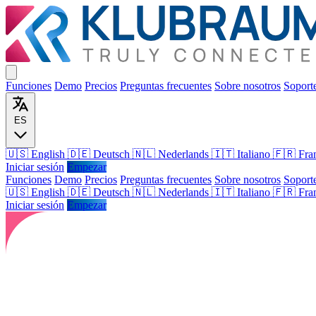
Funciones
Demo
Precios
Preguntas frecuentes
Sobre nosotros
Soport
ES
🇺🇸 English
🇩🇪 Deutsch
🇳🇱 Nederlands
🇮🇹 Italiano
🇫🇷 Fra
Iniciar sesión
Empezar
Funciones
Demo
Precios
Preguntas frecuentes
Sobre nosotros
Soport
🇺🇸
English
🇩🇪
Deutsch
🇳🇱
Nederlands
🇮🇹
Italiano
🇫🇷
Fra
Iniciar sesión
Empezar