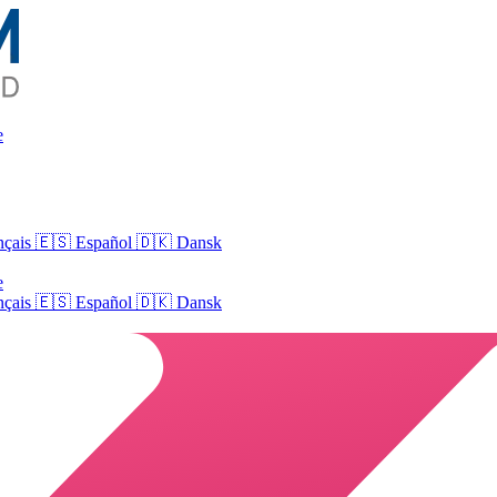
e
nçais
🇪🇸 Español
🇩🇰 Dansk
e
nçais
🇪🇸
Español
🇩🇰
Dansk