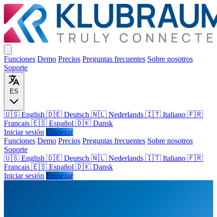
Funciones
Demo
Precios
Preguntas frecuentes
Sobre nosotros
Soporte
ES
🇺🇸 English
🇩🇪 Deutsch
🇳🇱 Nederlands
🇮🇹 Italiano
🇫🇷
Français
🇪🇸 Español
🇩🇰 Dansk
Iniciar sesión
Empezar
Funciones
Demo
Precios
Preguntas frecuentes
Sobre nosotros
Soporte
🇺🇸
English
🇩🇪
Deutsch
🇳🇱
Nederlands
🇮🇹
Italiano
🇫🇷
Français
🇪🇸
Español
🇩🇰
Dansk
Iniciar sesión
Empezar