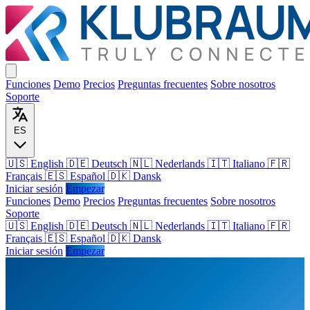
Funciones
Demo
Precios
Preguntas frecuentes
Sobre nosotros
Soporte
ES
🇺🇸 English
🇩🇪 Deutsch
🇳🇱 Nederlands
🇮🇹 Italiano
🇫🇷
Français
🇪🇸 Español
🇩🇰 Dansk
Iniciar sesión
Empezar
Funciones
Demo
Precios
Preguntas frecuentes
Sobre nosotros
Soporte
🇺🇸
English
🇩🇪
Deutsch
🇳🇱
Nederlands
🇮🇹
Italiano
🇫🇷
Français
🇪🇸
Español
🇩🇰
Dansk
Iniciar sesión
Empezar