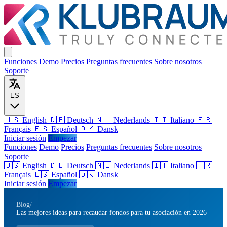
Funciones
Demo
Precios
Preguntas frecuentes
Sobre nosotros
Soporte
ES
🇺🇸 English
🇩🇪 Deutsch
🇳🇱 Nederlands
🇮🇹 Italiano
🇫🇷
Français
🇪🇸 Español
🇩🇰 Dansk
Iniciar sesión
Empezar
Funciones
Demo
Precios
Preguntas frecuentes
Sobre nosotros
Soporte
🇺🇸
English
🇩🇪
Deutsch
🇳🇱
Nederlands
🇮🇹
Italiano
🇫🇷
Français
🇪🇸
Español
🇩🇰
Dansk
Iniciar sesión
Empezar
Blog
/
Las mejores ideas para recaudar fondos para tu asociación en 2026