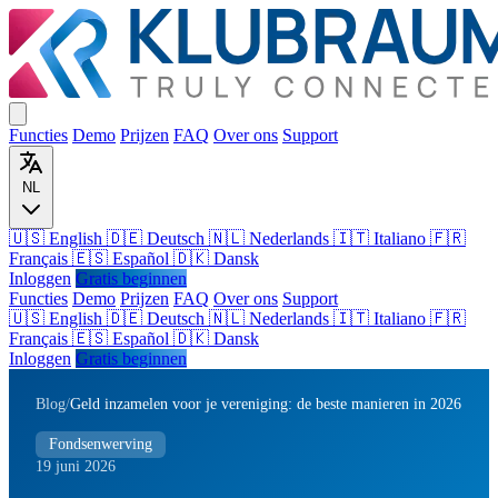
Functies
Demo
Prijzen
FAQ
Over ons
Support
NL
🇺🇸 English
🇩🇪 Deutsch
🇳🇱 Nederlands
🇮🇹 Italiano
🇫🇷
Français
🇪🇸 Español
🇩🇰 Dansk
Inloggen
Gratis beginnen
Functies
Demo
Prijzen
FAQ
Over ons
Support
🇺🇸
English
🇩🇪
Deutsch
🇳🇱
Nederlands
🇮🇹
Italiano
🇫🇷
Français
🇪🇸
Español
🇩🇰
Dansk
Inloggen
Gratis beginnen
Blog
/
Geld inzamelen voor je vereniging: de beste manieren in 2026
Fondsenwerving
19 juni 2026