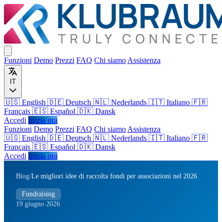
Funzioni
Demo
Prezzi
FAQ
Chi siamo
Assistenza
IT
🇺🇸 English
🇩🇪 Deutsch
🇳🇱 Nederlands
🇮🇹 Italiano
🇫🇷
Français
🇪🇸 Español
🇩🇰 Dansk
Accedi
Inizia ora
Funzioni
Demo
Prezzi
FAQ
Chi siamo
Assistenza
🇺🇸
English
🇩🇪
Deutsch
🇳🇱
Nederlands
🇮🇹
Italiano
🇫🇷
Français
🇪🇸
Español
🇩🇰
Dansk
Accedi
Inizia ora
Blog
/
Le migliori idee di raccolta fondi per associazioni nel 2026
Fundraising
19 giugno 2026