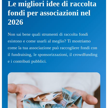
Le migliori idee di raccolta
fondi per associazioni nel
2026
Non sai bene quali strumenti di raccolta fondi
esistono e come usarli al meglio? Ti mostriamo
come la tua associazione può raccogliere fondi con
il fundraising, le sponsorizzazioni, il crowdfunding
e i contributi pubblici.