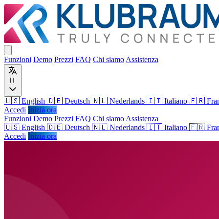
Funzioni
Demo
Prezzi
FAQ
Chi siamo
Assistenza
IT
🇺🇸 English
🇩🇪 Deutsch
🇳🇱 Nederlands
🇮🇹 Italiano
🇫🇷 Fra
Accedi
Inizia ora
Funzioni
Demo
Prezzi
FAQ
Chi siamo
Assistenza
🇺🇸
English
🇩🇪
Deutsch
🇳🇱
Nederlands
🇮🇹
Italiano
🇫🇷
Fra
Accedi
Inizia ora