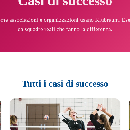
Casi di successo
ome associazioni e organizzazioni usano Klubraum. Ese
da squadre reali che fanno la differenza.
Tutti i casi di successo