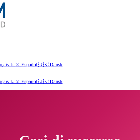
nçais
🇪🇸 Español
🇩🇰 Dansk
nçais
🇪🇸
Español
🇩🇰
Dansk