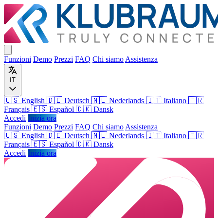
Funzioni
Demo
Prezzi
FAQ
Chi siamo
Assistenza
IT
🇺🇸 English
🇩🇪 Deutsch
🇳🇱 Nederlands
🇮🇹 Italiano
🇫🇷
Français
🇪🇸 Español
🇩🇰 Dansk
Accedi
Inizia ora
Funzioni
Demo
Prezzi
FAQ
Chi siamo
Assistenza
🇺🇸
English
🇩🇪
Deutsch
🇳🇱
Nederlands
🇮🇹
Italiano
🇫🇷
Français
🇪🇸
Español
🇩🇰
Dansk
Accedi
Inizia ora