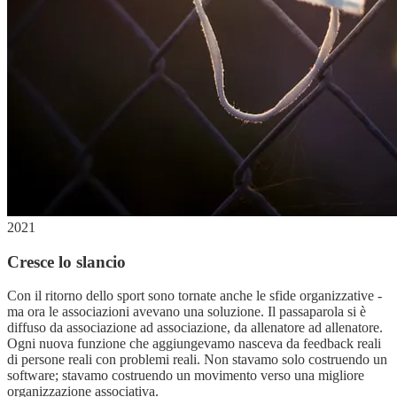
2021
Cresce lo slancio
Con il ritorno dello sport sono tornate anche le sfide organizzative -
ma ora le associazioni avevano una soluzione. Il passaparola si è
diffuso da associazione ad associazione, da allenatore ad allenatore.
Ogni nuova funzione che aggiungevamo nasceva da feedback reali
di persone reali con problemi reali. Non stavamo solo costruendo un
software; stavamo costruendo un movimento verso una migliore
organizzazione associativa.