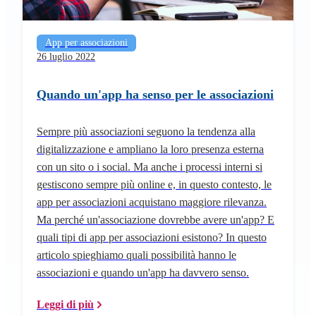
App per associazioni
26 luglio 2022
Quando un'app ha senso per le associazioni
Sempre più associazioni seguono la tendenza alla
digitalizzazione e ampliano la loro presenza esterna
con un sito o i social. Ma anche i processi interni si
gestiscono sempre più online e, in questo contesto, le
app per associazioni acquistano maggiore rilevanza.
Ma perché un'associazione dovrebbe avere un'app? E
quali tipi di app per associazioni esistono? In questo
articolo spieghiamo quali possibilità hanno le
associazioni e quando un'app ha davvero senso.
Leggi di più