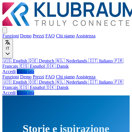
Funzioni
Demo
Prezzi
FAQ
Chi siamo
Assistenza
IT
🇺🇸 English
🇩🇪 Deutsch
🇳🇱 Nederlands
🇮🇹 Italiano
🇫🇷
Français
🇪🇸 Español
🇩🇰 Dansk
Accedi
Inizia ora
Funzioni
Demo
Prezzi
FAQ
Chi siamo
Assistenza
🇺🇸
English
🇩🇪
Deutsch
🇳🇱
Nederlands
🇮🇹
Italiano
🇫🇷
Français
🇪🇸
Español
🇩🇰
Dansk
Accedi
Inizia ora
Storie e ispirazione