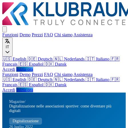
Funzioni
Demo
Prezzi
FAQ
Chi siamo
Assistenza
IT
🇺🇸 English
🇩🇪 Deutsch
🇳🇱 Nederlands
🇮🇹 Italiano
🇫🇷
Français
🇪🇸 Español
🇩🇰 Dansk
Accedi
Inizia ora
Funzioni
Demo
Prezzi
FAQ
Chi siamo
Assistenza
🇺🇸
English
🇩🇪
Deutsch
🇳🇱
Nederlands
🇮🇹
Italiano
🇫🇷
Français
🇪🇸
Español
🇩🇰
Dansk
Accedi
Inizia ora
Magazine
/
Digitalizzazione nelle associazioni sportive: come diventare più
digitali
Digitalizzazione
26 luglio 2022