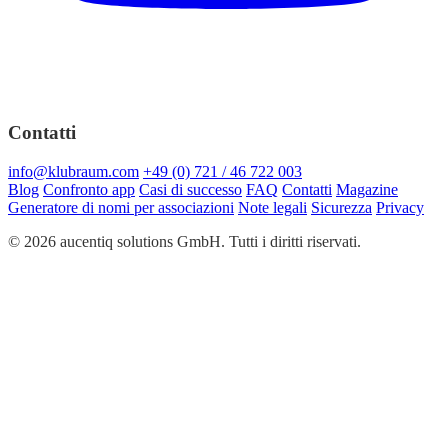
Contatti
info@klubraum.com
+49 (0) 721 / 46 722 003
Blog
Confronto app
Casi di successo
FAQ
Contatti
Magazine
Generatore di nomi per associazioni
Note legali
Sicurezza
Privacy
© 2026 aucentiq solutions GmbH. Tutti i diritti riservati.