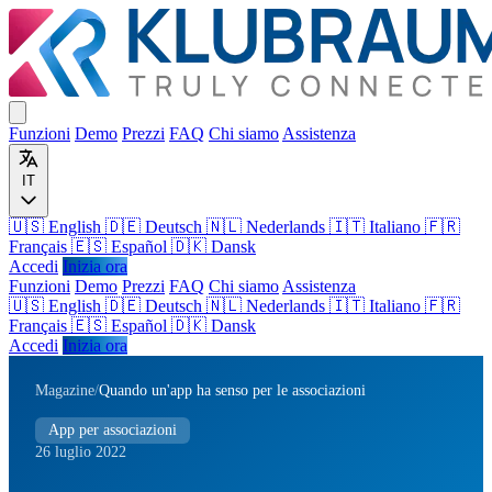
Funzioni
Demo
Prezzi
FAQ
Chi siamo
Assistenza
IT
🇺🇸 English
🇩🇪 Deutsch
🇳🇱 Nederlands
🇮🇹 Italiano
🇫🇷
Français
🇪🇸 Español
🇩🇰 Dansk
Accedi
Inizia ora
Funzioni
Demo
Prezzi
FAQ
Chi siamo
Assistenza
🇺🇸
English
🇩🇪
Deutsch
🇳🇱
Nederlands
🇮🇹
Italiano
🇫🇷
Français
🇪🇸
Español
🇩🇰
Dansk
Accedi
Inizia ora
Magazine
/
Quando un'app ha senso per le associazioni
App per associazioni
26 luglio 2022