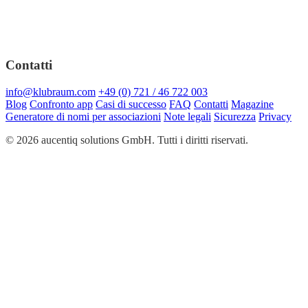
Contatti
info@klubraum.com
+49 (0) 721 / 46 722 003
Blog
Confronto app
Casi di successo
FAQ
Contatti
Magazine
Generatore di nomi per associazioni
Note legali
Sicurezza
Privacy
© 2026 aucentiq solutions GmbH. Tutti i diritti riservati.