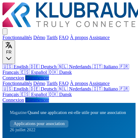
Fonctionnalités
Démo
Tarifs
FAQ
À propos
Assistance
FR
🇺🇸 English
🇩🇪 Deutsch
🇳🇱 Nederlands
🇮🇹 Italiano
🇫🇷
Français
🇪🇸 Español
🇩🇰 Dansk
Connexion
Commencer
Fonctionnalités
Démo
Tarifs
FAQ
À propos
Assistance
🇺🇸
English
🇩🇪
Deutsch
🇳🇱
Nederlands
🇮🇹
Italiano
🇫🇷
Français
🇪🇸
Español
🇩🇰
Dansk
Connexion
Commencer
Magazine
/
Quand une application est-elle utile pour une association
Applications pour association
26 juillet 2022