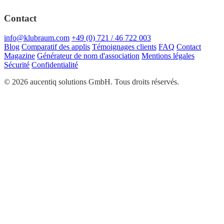
Contact
info@klubraum.com
+49 (0) 721 / 46 722 003
Blog
Comparatif des applis
Témoignages clients
FAQ
Contact
Magazine
Générateur de nom d'association
Mentions légales
Sécurité
Confidentialité
© 2026 aucentiq solutions GmbH. Tous droits réservés.