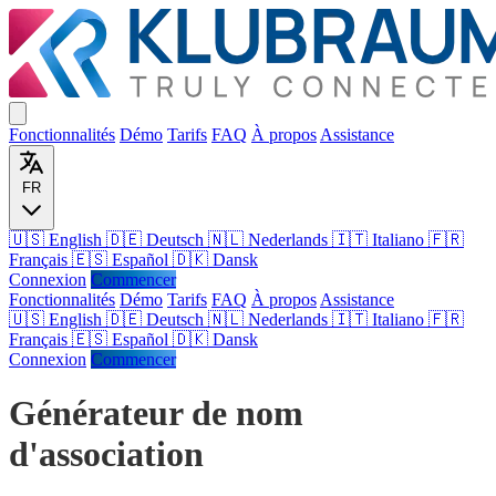
Fonctionnalités
Démo
Tarifs
FAQ
À propos
Assistance
FR
🇺🇸 English
🇩🇪 Deutsch
🇳🇱 Nederlands
🇮🇹 Italiano
🇫🇷
Français
🇪🇸 Español
🇩🇰 Dansk
Connexion
Commencer
Fonctionnalités
Démo
Tarifs
FAQ
À propos
Assistance
🇺🇸
English
🇩🇪
Deutsch
🇳🇱
Nederlands
🇮🇹
Italiano
🇫🇷
Français
🇪🇸
Español
🇩🇰
Dansk
Connexion
Commencer
Générateur de nom
d'association