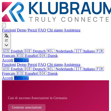
Funzioni
Demo
Prezzi
FAQ
Chi siamo
Assistenza
IT
🇺🇸 English
🇩🇪 Deutsch
🇳🇱 Nederlands
🇮🇹 Italiano
🇫🇷
Français
🇪🇸 Español
🇩🇰 Dansk
Accedi
Inizia ora
Funzioni
Demo
Prezzi
FAQ
Chi siamo
Assistenza
🇺🇸
English
🇩🇪
Deutsch
🇳🇱
Nederlands
🇮🇹
Italiano
🇫🇷
Français
🇪🇸
Español
🇩🇰
Dansk
Accedi
Inizia ora
Casi di successo
/
Associazioni in Germania
Gestione associazioni