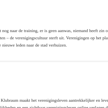
nog naar de training, er is geen aanwas, niemand heeft zin o
etten – de verenigingscultuur sterft uit. Verenigingen op het pl
 nieuwe leden naar de stad verhuizen.
a Klubraum maakt het verenigingsleven aantrekkelijker en le
jkheden en een zichtbaar verenigingsleven online verlagen 