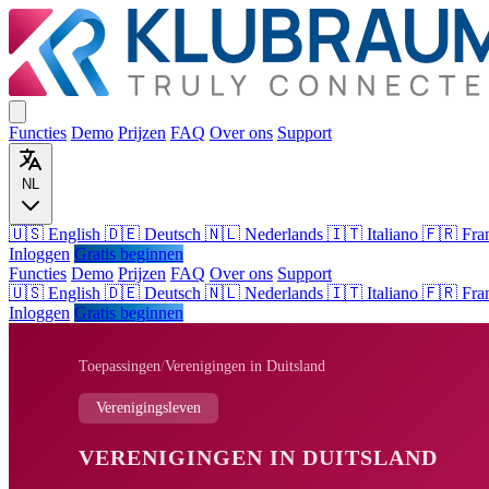
Functies
Demo
Prijzen
FAQ
Over ons
Support
NL
🇺🇸 English
🇩🇪 Deutsch
🇳🇱 Nederlands
🇮🇹 Italiano
🇫🇷 Fra
Inloggen
Gratis beginnen
Functies
Demo
Prijzen
FAQ
Over ons
Support
🇺🇸
English
🇩🇪
Deutsch
🇳🇱
Nederlands
🇮🇹
Italiano
🇫🇷
Fra
Inloggen
Gratis beginnen
Toepassingen
/
Verenigingen in Duitsland
Verenigingsleven
VERENIGINGEN IN DUITSLAND