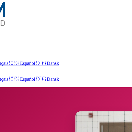
nçais
🇪🇸 Español
🇩🇰 Dansk
nçais
🇪🇸
Español
🇩🇰
Dansk