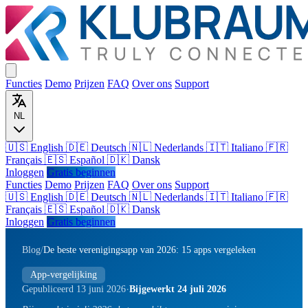
Functies
Demo
Prijzen
FAQ
Over ons
Support
NL
🇺🇸 English
🇩🇪 Deutsch
🇳🇱 Nederlands
🇮🇹 Italiano
🇫🇷
Français
🇪🇸 Español
🇩🇰 Dansk
Inloggen
Gratis beginnen
Functies
Demo
Prijzen
FAQ
Over ons
Support
🇺🇸
English
🇩🇪
Deutsch
🇳🇱
Nederlands
🇮🇹
Italiano
🇫🇷
Français
🇪🇸
Español
🇩🇰
Dansk
Inloggen
Gratis beginnen
Blog
/
De beste verenigingsapp van 2026: 15 apps vergeleken
App-vergelijking
·
Gepubliceerd 13 juni 2026
Bijgewerkt 24 juli 2026