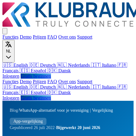
Functies
Demo
Prijzen
FAQ
Over ons
Support
NL
🇺🇸 English
🇩🇪 Deutsch
🇳🇱 Nederlands
🇮🇹 Italiano
🇫🇷
Français
🇪🇸 Español
🇩🇰 Dansk
Inloggen
Gratis beginnen
Functies
Demo
Prijzen
FAQ
Over ons
Support
🇺🇸
English
🇩🇪
Deutsch
🇳🇱
Nederlands
🇮🇹
Italiano
🇫🇷
Français
🇪🇸
Español
🇩🇰
Dansk
Inloggen
Gratis beginnen
Blog
/
WhatsApp-alternatief voor je vereniging | Vergelijking
App-vergelijking
·
Gepubliceerd 26 juli 2022
Bijgewerkt 20 juni 2026