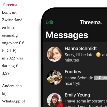
Threema
komt uit
Zwitserland
en kost
eenmalig
ongeveer € 6
(6 CHF) —
in 2022 was
dat nog €
3,99.
Anders dan
bij
WhatsApp of