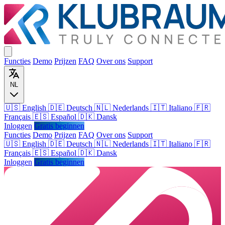
Functies
Demo
Prijzen
FAQ
Over ons
Support
NL
🇺🇸 English
🇩🇪 Deutsch
🇳🇱 Nederlands
🇮🇹 Italiano
🇫🇷
Français
🇪🇸 Español
🇩🇰 Dansk
Inloggen
Gratis beginnen
Functies
Demo
Prijzen
FAQ
Over ons
Support
🇺🇸
English
🇩🇪
Deutsch
🇳🇱
Nederlands
🇮🇹
Italiano
🇫🇷
Français
🇪🇸
Español
🇩🇰
Dansk
Inloggen
Gratis beginnen