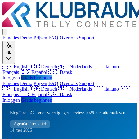
Functies
Demo
Prijzen
FAQ
Over ons
Support
NL
🇺🇸 English
🇩🇪 Deutsch
🇳🇱 Nederlands
🇮🇹 Italiano
🇫🇷
Français
🇪🇸 Español
🇩🇰 Dansk
Inloggen
Gratis beginnen
Functies
Demo
Prijzen
FAQ
Over ons
Support
🇺🇸
English
🇩🇪
Deutsch
🇳🇱
Nederlands
🇮🇹
Italiano
🇫🇷
Français
🇪🇸
Español
🇩🇰
Dansk
Inloggen
Gratis beginnen
Blog
/
GroupCal voor verenigingen: review 2026 met alternatieven
Agenda-alternatief
14 mei 2026