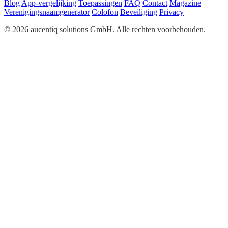
Blog
App-vergelijking
Toepassingen
FAQ
Contact
Magazine
Verenigingsnaamgenerator
Colofon
Beveiliging
Privacy
© 2026 aucentiq solutions GmbH. Alle rechten voorbehouden.