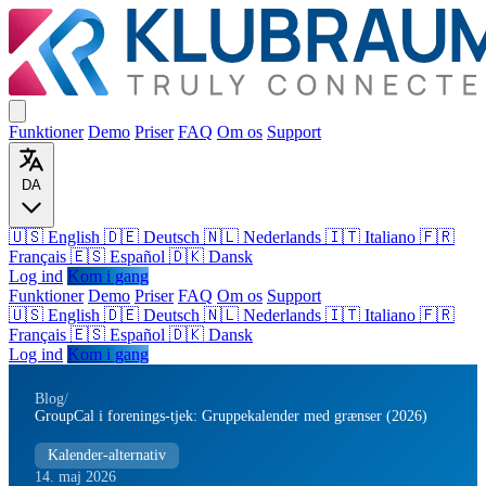
Funktioner
Demo
Priser
FAQ
Om os
Support
DA
🇺🇸 English
🇩🇪 Deutsch
🇳🇱 Nederlands
🇮🇹 Italiano
🇫🇷
Français
🇪🇸 Español
🇩🇰 Dansk
Log ind
Kom i gang
Funktioner
Demo
Priser
FAQ
Om os
Support
🇺🇸
English
🇩🇪
Deutsch
🇳🇱
Nederlands
🇮🇹
Italiano
🇫🇷
Français
🇪🇸
Español
🇩🇰
Dansk
Log ind
Kom i gang
Blog
/
GroupCal i forenings-tjek: Gruppekalender med grænser (2026)
Kalender-alternativ
14. maj 2026