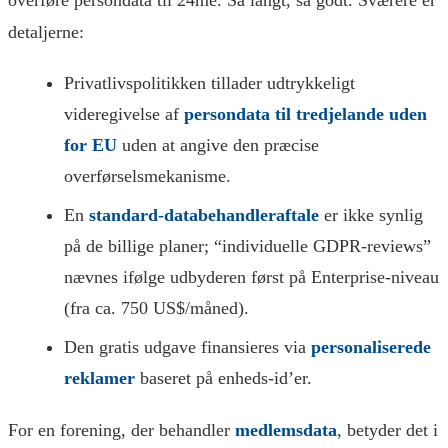
overføre persondata til 24me. Så langt, så godt. Sværere er
detaljerne:
Privatlivspolitikken tillader udtrykkeligt
videregivelse af
persondata til tredjelande uden
for EU
uden at angive den præcise
overførselsmekanisme.
En
standard-databehandleraftale
er ikke synlig
på de billige planer; “individuelle GDPR-reviews”
nævnes ifølge udbyderen først på Enterprise-niveau
(fra ca. 750 US$/måned).
Den gratis udgave finansieres via
personaliserede
reklamer
baseret på enheds-id’er.
For en forening, der behandler
medlemsdata
, betyder det i