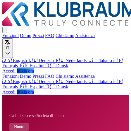
Funzioni
Demo
Prezzi
FAQ
Chi siamo
Assistenza
IT
🇺🇸 English
🇩🇪 Deutsch
🇳🇱 Nederlands
🇮🇹 Italiano
🇫🇷
Français
🇪🇸 Español
🇩🇰 Dansk
Accedi
Inizia ora
Funzioni
Demo
Prezzi
FAQ
Chi siamo
Assistenza
🇺🇸
English
🇩🇪
Deutsch
🇳🇱
Nederlands
🇮🇹
Italiano
🇫🇷
Français
🇪🇸
Español
🇩🇰
Dansk
Accedi
Inizia ora
Casi di successo
/
Società di nuoto
Nuoto