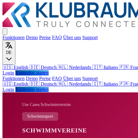
Funktionen
Demo
Preise
FAQ
Über uns
Support
DE
🇺🇸 English
🇩🇪 Deutsch
🇳🇱 Nederlands
🇮🇹 Italiano
🇫🇷 Fra
Login
Kostenlos starten
Funktionen
Demo
Preise
FAQ
Über uns
Support
🇺🇸
English
🇩🇪
Deutsch
🇳🇱
Nederlands
🇮🇹
Italiano
🇫🇷
Fra
Login
Kostenlos starten
Use Cases
/
Schwimmvereine
Schwimmsport
SCHWIMMVEREINE