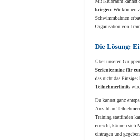
Mit Klubraum kannst 
kriegen
: Wir können 
Schwimmbahnen erbauen
Organisation von Trai
Die Lösung: Ei
Über unseren Gruppenk
Serientermine für eu
das nicht das Einzige
Teilnehmerlimits
wird
Du kannst ganz entspa
Anzahl an Teilnehmern
Training stattfinden k
erreicht, können sich M
eintragen und gegeben