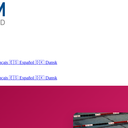
nçais
🇪🇸 Español
🇩🇰 Dansk
nçais
🇪🇸
Español
🇩🇰
Dansk