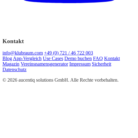
Kontakt
info@klubraum.com
+49 (0) 721 / 46 722 003
Blog
App-Vergleich
Use Cases
Demo buchen
FAQ
Kontakt
Magazin
Vereinsnamensgenerator
Impressum
Sicherheit
Datenschutz
© 2026 aucentiq solutions GmbH. Alle Rechte vorbehalten.