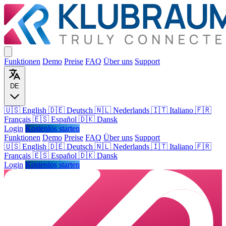
Funktionen
Demo
Preise
FAQ
Über uns
Support
DE
🇺🇸 English
🇩🇪 Deutsch
🇳🇱 Nederlands
🇮🇹 Italiano
🇫🇷
Français
🇪🇸 Español
🇩🇰 Dansk
Login
Kostenlos starten
Funktionen
Demo
Preise
FAQ
Über uns
Support
🇺🇸
English
🇩🇪
Deutsch
🇳🇱
Nederlands
🇮🇹
Italiano
🇫🇷
Français
🇪🇸
Español
🇩🇰
Dansk
Login
Kostenlos starten