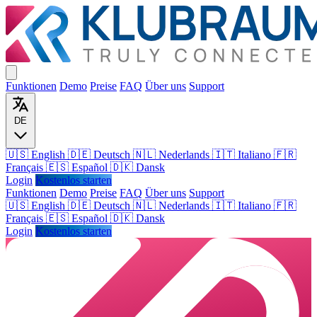
Funktionen
Demo
Preise
FAQ
Über uns
Support
DE
🇺🇸 English
🇩🇪 Deutsch
🇳🇱 Nederlands
🇮🇹 Italiano
🇫🇷
Français
🇪🇸 Español
🇩🇰 Dansk
Login
Kostenlos starten
Funktionen
Demo
Preise
FAQ
Über uns
Support
🇺🇸
English
🇩🇪
Deutsch
🇳🇱
Nederlands
🇮🇹
Italiano
🇫🇷
Français
🇪🇸
Español
🇩🇰
Dansk
Login
Kostenlos starten