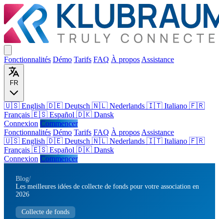
Fonctionnalités
Démo
Tarifs
FAQ
À propos
Assistance
FR
🇺🇸 English
🇩🇪 Deutsch
🇳🇱 Nederlands
🇮🇹 Italiano
🇫🇷
Français
🇪🇸 Español
🇩🇰 Dansk
Connexion
Commencer
Fonctionnalités
Démo
Tarifs
FAQ
À propos
Assistance
🇺🇸
English
🇩🇪
Deutsch
🇳🇱
Nederlands
🇮🇹
Italiano
🇫🇷
Français
🇪🇸
Español
🇩🇰
Dansk
Connexion
Commencer
Blog
/
Les meilleures idées de collecte de fonds pour votre association en
2026
Collecte de fonds