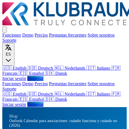
Funciones
Demo
Precios
Preguntas frecuentes
Sobre nosotros
Soporte
ES
🇺🇸 English
🇩🇪 Deutsch
🇳🇱 Nederlands
🇮🇹 Italiano
🇫🇷
Français
🇪🇸 Español
🇩🇰 Dansk
Iniciar sesión
Empezar
Funciones
Demo
Precios
Preguntas frecuentes
Sobre nosotros
Soporte
🇺🇸
English
🇩🇪
Deutsch
🇳🇱
Nederlands
🇮🇹
Italiano
🇫🇷
Français
🇪🇸
Español
🇩🇰
Dansk
Iniciar sesión
Empezar
Blog
/
Outlook Calendar para asociaciones: cuándo funciona y cuándo no
(2026)