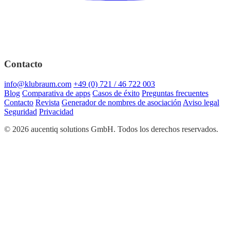
Contacto
info@klubraum.com
+49 (0) 721 / 46 722 003
Blog
Comparativa de apps
Casos de éxito
Preguntas frecuentes
Contacto
Revista
Generador de nombres de asociación
Aviso legal
Seguridad
Privacidad
© 2026 aucentiq solutions GmbH. Todos los derechos reservados.