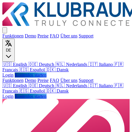
Funktionen
Demo
Preise
FAQ
Über uns
Support
DE
🇺🇸 English
🇩🇪 Deutsch
🇳🇱 Nederlands
🇮🇹 Italiano
🇫🇷
Français
🇪🇸 Español
🇩🇰 Dansk
Login
Kostenlos starten
Funktionen
Demo
Preise
FAQ
Über uns
Support
🇺🇸
English
🇩🇪
Deutsch
🇳🇱
Nederlands
🇮🇹
Italiano
🇫🇷
Français
🇪🇸
Español
🇩🇰
Dansk
Login
Kostenlos starten