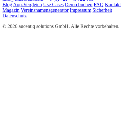
Blog
App-Vergleich
Use Cases
Demo buchen
FAQ
Kontakt
Magazin
Vereinsnamensgenerator
Impressum
Sicherheit
Datenschutz
© 2026 aucentiq solutions GmbH. Alle Rechte vorbehalten.