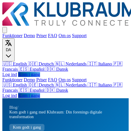
Funktioner
Demo
Priser
FAQ
Om os
Support
DA
🇺🇸 English
🇩🇪 Deutsch
🇳🇱 Nederlands
🇮🇹 Italiano
🇫🇷
Français
🇪🇸 Español
🇩🇰 Dansk
Log ind
Kom i gang
Funktioner
Demo
Priser
FAQ
Om os
Support
🇺🇸
English
🇩🇪
Deutsch
🇳🇱
Nederlands
🇮🇹
Italiano
🇫🇷
Français
🇪🇸
Español
🇩🇰
Dansk
Log ind
Kom i gang
Blog
/
Kom godt i gang med Klubraum: Din forenings digitale
transformation
Kom godt i gang