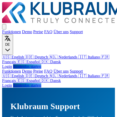
Funktionen
Demo
Preise
FAQ
Über uns
Support
DE
🇺🇸 English
🇩🇪 Deutsch
🇳🇱 Nederlands
🇮🇹 Italiano
🇫🇷
Français
🇪🇸 Español
🇩🇰 Dansk
Login
Kostenlos starten
Funktionen
Demo
Preise
FAQ
Über uns
Support
🇺🇸
English
🇩🇪
Deutsch
🇳🇱
Nederlands
🇮🇹
Italiano
🇫🇷
Français
🇪🇸
Español
🇩🇰
Dansk
Login
Kostenlos starten
Klubraum Support