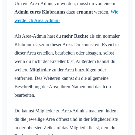
Konversation zu Event
Was ist eine Area?
Um ein Area-Admin zu werden, musst du von einem
Account & Einstellungen
Standort teilen
Areas
Lesebestätigung
Admin eures Klubraums
Was ist eine Area-Gruppe?
dazu
ernannt
werden.
Wie
Persönlicher Kalender
Kalender
Mehrere Klubräume
Administration
werde ich Area-Admin?
Nachricht löschen
Area erstellen
Synchronisation
Konversationen
Weiterer Klubraum
Area beitreten
Quickstart für Admins
Als Area-Admin hast du
mehr Rechte
als ein normaler
Klubraum Verlassen
Area verlassen
Berechtigungen
Klubraum-User in dieser Area. Du kannst ein
Event
in
Ausloggen
Private Area
Zusätzliche Admins
dieser Area erstellen, bearbeiten oder absagen, selbst
Name ändern
wenn du nicht der Ersteller bist. Außerdem kannst du
Mitglieder einladen
E-Mail ändern
weitere
Mitglieder
zu der Area hinzufügen oder
Einladungen erneut versenden
Profilbild ändern
entfernen. Des Weiteren kannst du die allgemeine
Mitgliederliste
Hintergrund anpassen
Beschreibung der Area, ihren Namen und das Icon
Mitglieder entfernen
App-Zugriffsberechtigungen
bearbeiten.
Area-Admin
Account schließen
Areas verwalten
Du kannst Mitglieder zu Area-Admins machen, indem
du die jeweilige Area öffnest und in der Mitgliederliste
Beitrittsanfrage auf Vereinswebseite
in der obersten Zeile auf das Mitglied klickst, dem du
Name des Klubraums ändern