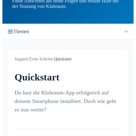
Finde Antworten auf deine Fragen und erhalte Hilfe bei
der Nutzung von Klubraum.
Themen
Erste Schritte
Support
/
Erste Schritte
/
Quickstart
Quickstart
Einloggen
Quickstart
Klubraum beitreten
Neuer Klubraum
Du hast die Klubraum-App erfolgreich auf
deinem Smartphone installiert. Doch wie geht
Tipps zur App-Nutzung
es nun weiter?
Tipps zur Einführung
Kinder in Klubraum
Troubleshooting Guide