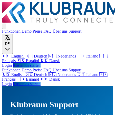
Funktionen
Demo
Preise
FAQ
Über uns
Support
DE
🇺🇸 English
🇩🇪 Deutsch
🇳🇱 Nederlands
🇮🇹 Italiano
🇫🇷
Français
🇪🇸 Español
🇩🇰 Dansk
Login
Kostenlos starten
Funktionen
Demo
Preise
FAQ
Über uns
Support
🇺🇸
English
🇩🇪
Deutsch
🇳🇱
Nederlands
🇮🇹
Italiano
🇫🇷
Français
🇪🇸
Español
🇩🇰
Dansk
Login
Kostenlos starten
Klubraum Support