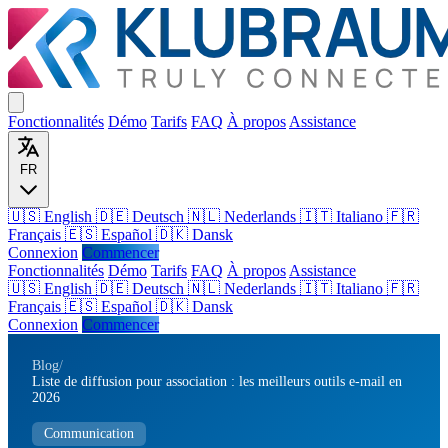
Fonctionnalités
Démo
Tarifs
FAQ
À propos
Assistance
FR
🇺🇸 English
🇩🇪 Deutsch
🇳🇱 Nederlands
🇮🇹 Italiano
🇫🇷
Français
🇪🇸 Español
🇩🇰 Dansk
Connexion
Commencer
Fonctionnalités
Démo
Tarifs
FAQ
À propos
Assistance
🇺🇸
English
🇩🇪
Deutsch
🇳🇱
Nederlands
🇮🇹
Italiano
🇫🇷
Français
🇪🇸
Español
🇩🇰
Dansk
Connexion
Commencer
Blog
/
Liste de diffusion pour association : les meilleurs outils e-mail en
2026
Communication