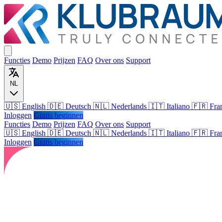
Functies
Demo
Prijzen
FAQ
Over ons
Support
NL
🇺🇸 English
🇩🇪 Deutsch
🇳🇱 Nederlands
🇮🇹 Italiano
🇫🇷 Fra
Inloggen
Gratis beginnen
Functies
Demo
Prijzen
FAQ
Over ons
Support
🇺🇸
English
🇩🇪
Deutsch
🇳🇱
Nederlands
🇮🇹
Italiano
🇫🇷
Fra
Inloggen
Gratis beginnen