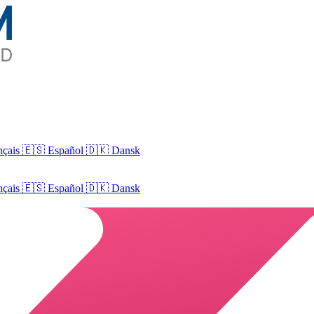
nçais
🇪🇸 Español
🇩🇰 Dansk
nçais
🇪🇸
Español
🇩🇰
Dansk