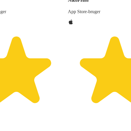
NikoPH88
uger
App Store-bruger