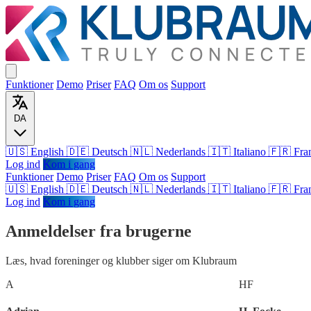
Funktioner
Demo
Priser
FAQ
Om os
Support
DA
🇺🇸 English
🇩🇪 Deutsch
🇳🇱 Nederlands
🇮🇹 Italiano
🇫🇷 Fra
Log ind
Kom i gang
Funktioner
Demo
Priser
FAQ
Om os
Support
🇺🇸
English
🇩🇪
Deutsch
🇳🇱
Nederlands
🇮🇹
Italiano
🇫🇷
Fra
Log ind
Kom i gang
Anmeldelser fra brugerne
Læs, hvad foreninger og klubber siger om Klubraum
A
HF