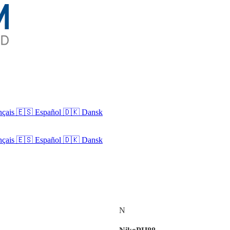
nçais
🇪🇸 Español
🇩🇰 Dansk
nçais
🇪🇸
Español
🇩🇰
Dansk
N