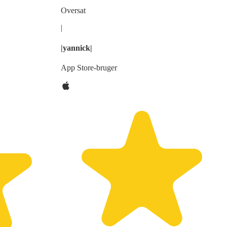
Oversat
|
|yannick|
App Store-bruger