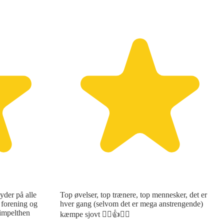
yder på alle
Top øvelser, top trænere, top mennesker, det er
n forening og
hver gang (selvom det er mega anstrengende)
impelthen
kæmpe sjovt 🙋‍♂️👍🏋‍♂️