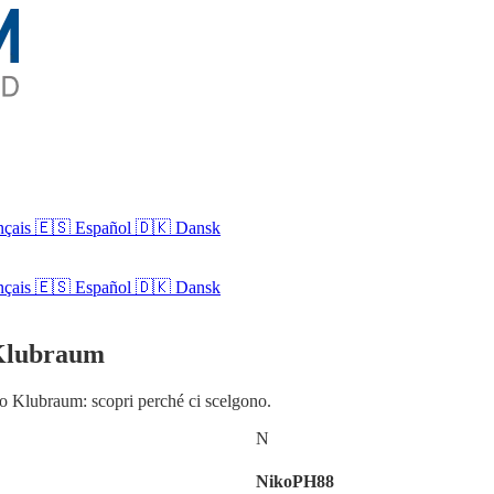
nçais
🇪🇸 Español
🇩🇰 Dansk
nçais
🇪🇸
Español
🇩🇰
Dansk
i Klubraum
ano Klubraum: scopri perché ci scelgono.
N
NikoPH88