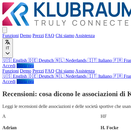
Funzioni
Demo
Prezzi
FAQ
Chi siamo
Assistenza
IT
🇺🇸 English
🇩🇪 Deutsch
🇳🇱 Nederlands
🇮🇹 Italiano
🇫🇷 Fra
Accedi
Inizia ora
Funzioni
Demo
Prezzi
FAQ
Chi siamo
Assistenza
🇺🇸
English
🇩🇪
Deutsch
🇳🇱
Nederlands
🇮🇹
Italiano
🇫🇷
Fra
Accedi
Inizia ora
Recensioni: cosa dicono le associazioni d
Leggi le recensioni delle associazioni e delle società sportive che us
A
HF
Adrian
H. Focke