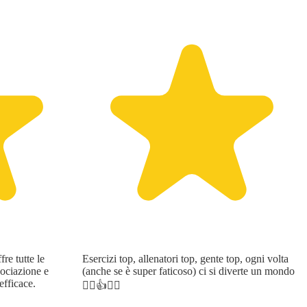
fre tutte le
Esercizi top, allenatori top, gente top, ogni volta
sociazione e
(anche se è super faticoso) ci si diverte un mondo
efficace.
🙋‍♂️👍🏋‍♂️