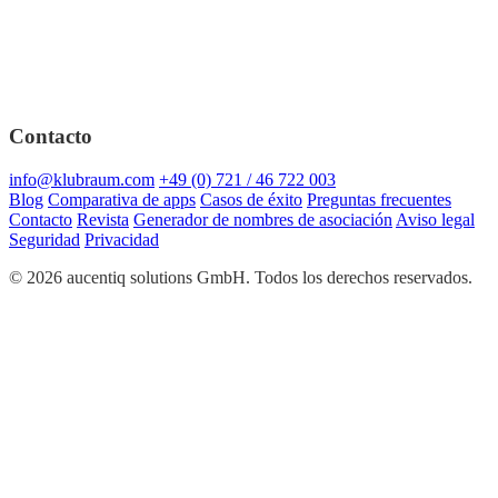
Contacto
info@klubraum.com
+49 (0) 721 / 46 722 003
Blog
Comparativa de apps
Casos de éxito
Preguntas frecuentes
Contacto
Revista
Generador de nombres de asociación
Aviso legal
Seguridad
Privacidad
© 2026 aucentiq solutions GmbH. Todos los derechos reservados.