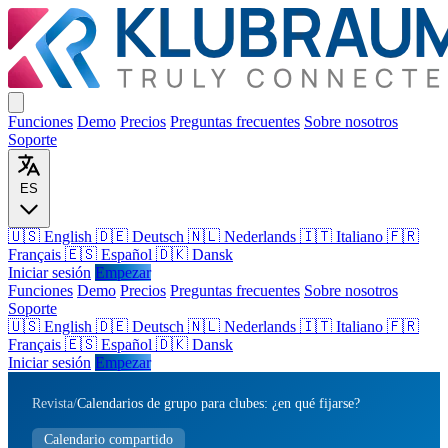
Funciones
Demo
Precios
Preguntas frecuentes
Sobre nosotros
Soporte
ES
🇺🇸 English
🇩🇪 Deutsch
🇳🇱 Nederlands
🇮🇹 Italiano
🇫🇷
Français
🇪🇸 Español
🇩🇰 Dansk
Iniciar sesión
Empezar
Funciones
Demo
Precios
Preguntas frecuentes
Sobre nosotros
Soporte
🇺🇸
English
🇩🇪
Deutsch
🇳🇱
Nederlands
🇮🇹
Italiano
🇫🇷
Français
🇪🇸
Español
🇩🇰
Dansk
Iniciar sesión
Empezar
Revista
/
Calendarios de grupo para clubes: ¿en qué fijarse?
Calendario compartido