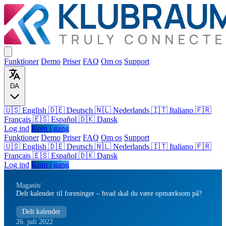
Funktioner
Demo
Priser
FAQ
Om os
Support
DA
🇺🇸 English
🇩🇪 Deutsch
🇳🇱 Nederlands
🇮🇹 Italiano
🇫🇷
Français
🇪🇸 Español
🇩🇰 Dansk
Log ind
Kom i gang
Funktioner
Demo
Priser
FAQ
Om os
Support
🇺🇸
English
🇩🇪
Deutsch
🇳🇱
Nederlands
🇮🇹
Italiano
🇫🇷
Français
🇪🇸
Español
🇩🇰
Dansk
Log ind
Kom i gang
Magasin
/
Delt kalender til foreninger – hvad skal du være opmærksom på?
Delt kalender
26. juli 2022