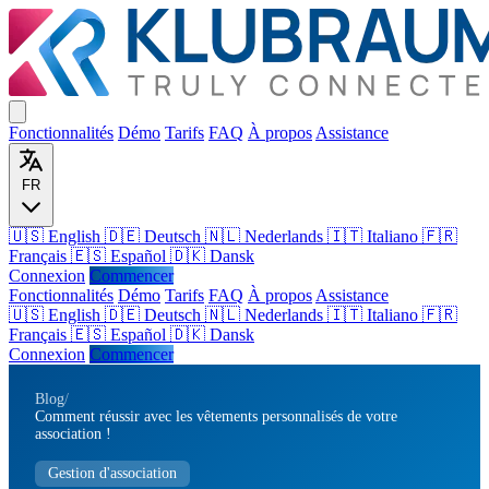
Fonctionnalités
Démo
Tarifs
FAQ
À propos
Assistance
FR
🇺🇸 English
🇩🇪 Deutsch
🇳🇱 Nederlands
🇮🇹 Italiano
🇫🇷
Français
🇪🇸 Español
🇩🇰 Dansk
Connexion
Commencer
Fonctionnalités
Démo
Tarifs
FAQ
À propos
Assistance
🇺🇸
English
🇩🇪
Deutsch
🇳🇱
Nederlands
🇮🇹
Italiano
🇫🇷
Français
🇪🇸
Español
🇩🇰
Dansk
Connexion
Commencer
Blog
/
Comment réussir avec les vêtements personnalisés de votre
association !
Gestion d'association